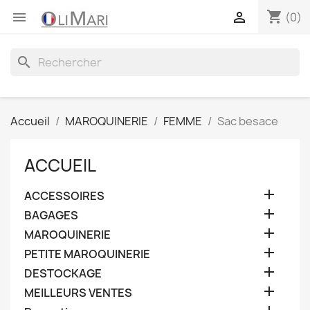
shopping_cart


(0)
search
Accueil
MAROQUINERIE
FEMME
Sac besace
ACCUEIL

ACCESSOIRES

BAGAGES

MAROQUINERIE

PETITE MAROQUINERIE

DESTOCKAGE

MEILLEURS VENTES