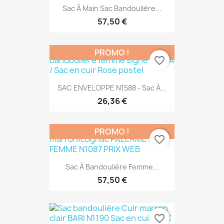
Sac À Main Sac Bandoulière...
57,50 €
PROMO !
favorite_border
SAC ENVELOPPE N1588 - Sac À...
26,36 €
PROMO !
favorite_border
Sac À Bandoulière Femme...
57,50 €
favorite_border