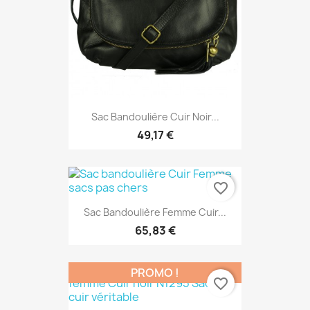
Sac Bandoulière Cuir Noir...
49,17 €
favorite_border
Sac Bandoulière Femme Cuir...
65,83 €
PROMO !
favorite_border