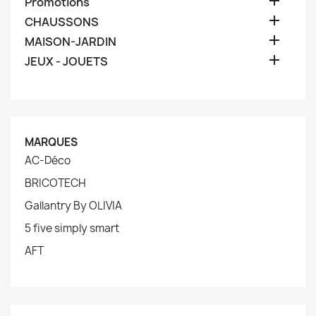

Promotions

CHAUSSONS

MAISON-JARDIN

JEUX - JOUETS
MARQUES
AC-Déco
BRICOTECH
Gallantry By OLIVIA
5 five simply smart
AFT