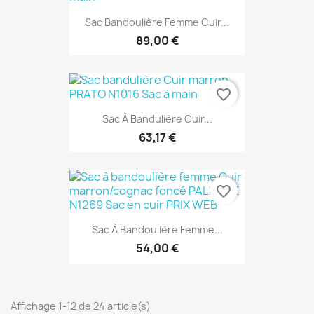
Sac Bandoulière Femme Cuir...
89,00 €
favorite_border
Sac À Bandulière Cuir...
63,17 €
favorite_border
Sac À Bandoulière Femme...
54,00 €
Affichage 1-12 de 24 article(s)