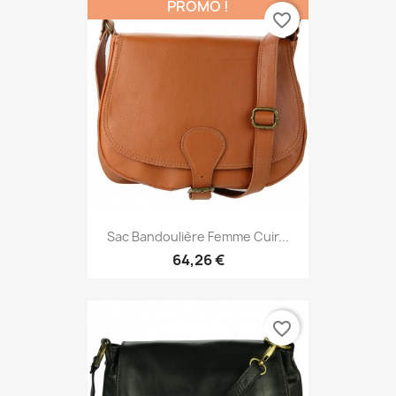
PROMO !
favorite_border
Sac Bandoulière Femme Cuir...
64,26 €
favorite_border