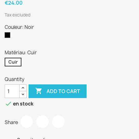
€24.00
Tax excluded
Couleur: Noir
Noir
Matériau: Cuir
Cuir
Quantity

ADD TO CART

en stock
Share