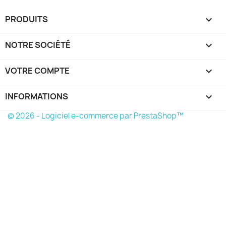
PRODUITS

NOTRE SOCIÉTÉ

VOTRE COMPTE

INFORMATIONS
keyboard_arrow_down
© 2026 - Logiciel e-commerce par PrestaShop™