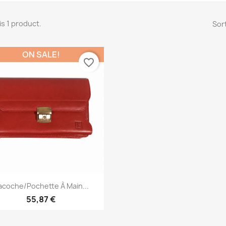
is 1 product.
Sort
ON SALE!
favorite_border
Quick view

acoche/Pochette À Main...
55,87 €