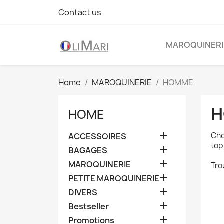
Contact us
MAROQUINERI
Home
MAROQUINERIE
HOMME
H
HOME

Cho
ACCESSOIRES
top

BAGAGES

MAROQUINERIE
Tro

PETITE MAROQUINERIE

DIVERS

Bestseller

Promotions