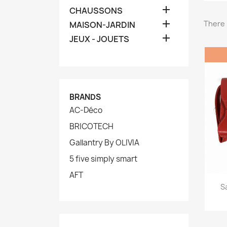

CHAUSSONS

There 
MAISON-JARDIN

JEUX - JOUETS
BRANDS
AC-Déco
BRICOTECH
Gallantry By OLIVIA
5 five simply smart
AFT
S