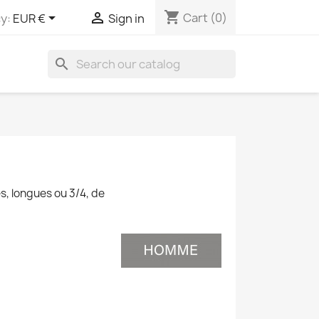
shopping_cart


Cart
(0)
y:
EUR €
Sign in
search
s, longues ou 3/4, de