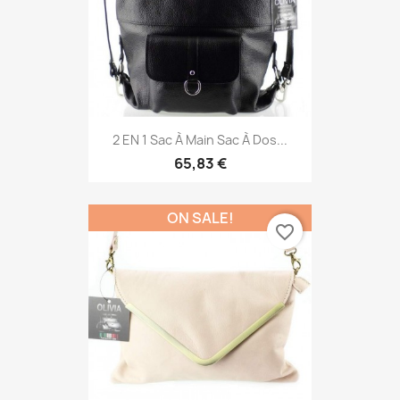
2 EN 1 Sac À Main Sac À Dos...
65,83 €
ON SALE!
favorite_border