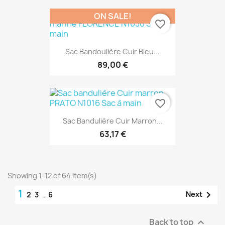
ON SALE!
favorite_border
Sac Bandoulière Cuir Bleu...
89,00 €
favorite_border
Sac Bandulière Cuir Marron...
63,17 €
Showing 1-12 of 64 item(s)
1

Next
2
3
…
6
Back to top
