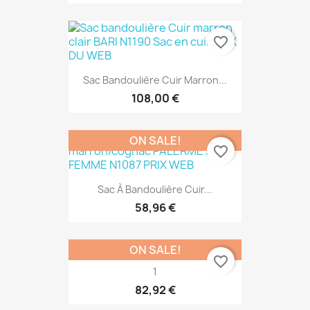
favorite_border
Sac Bandoulière Cuir Marron...
108,00 €
ON SALE!
favorite_border
Sac À Bandoulière Cuir...
58,96 €
ON SALE!
favorite_border
1
82,92 €