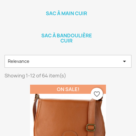
SAC À MAIN CUIR
SAC À BANDOULIÈRE
CUIR

Relevance
Showing 1-12 of 64 item(s)
ON SALE!
favorite_border