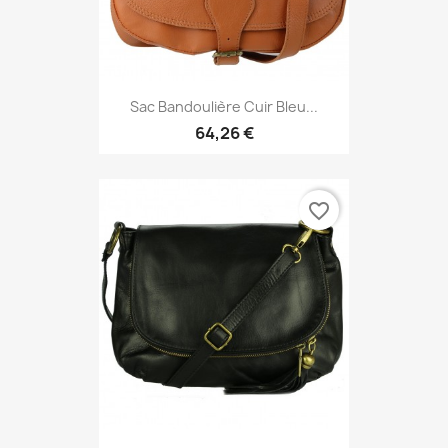
Sac Bandoulière Cuir Bleu...
64,26 €
favorite_border