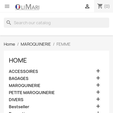
shopping_cart


(0)
search
Home
MAROQUINERIE
FEMME
HOME

ACCESSOIRES

BAGAGES

MAROQUINERIE

PETITE MAROQUINERIE

DIVERS

Bestseller