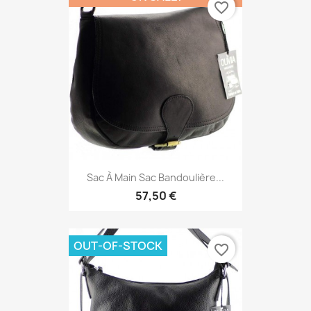
favorite_border
Sac À Main Sac Bandoulière...
57,50 €
OUT-OF-STOCK
favorite_border