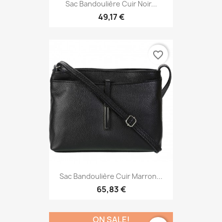
Sac Bandoulière Cuir Noir...
49,17 €
favorite_border
Sac Bandoulière Cuir Marron...
65,83 €
ON SALE!