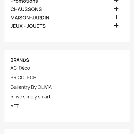

Promotions

CHAUSSONS

MAISON-JARDIN

JEUX - JOUETS
BRANDS
AC-Déco
BRICOTECH
Gallantry By OLIVIA
5 five simply smart
AFT