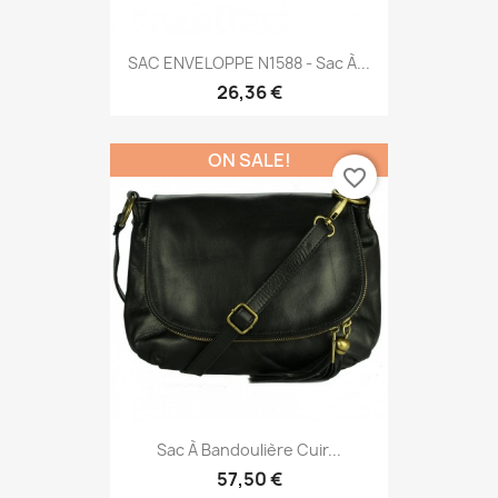
SAC ENVELOPPE N1588 - Sac À...
26,36 €
ON SALE!
favorite_border
Sac À Bandoulière Cuir...
57,50 €