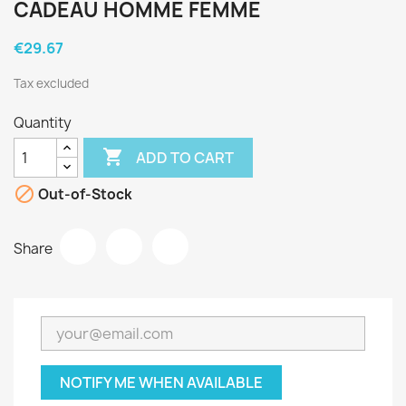
CADEAU HOMME FEMME
€29.67
Tax excluded
Quantity

ADD TO CART

Out-of-Stock
Share
NOTIFY ME WHEN AVAILABLE