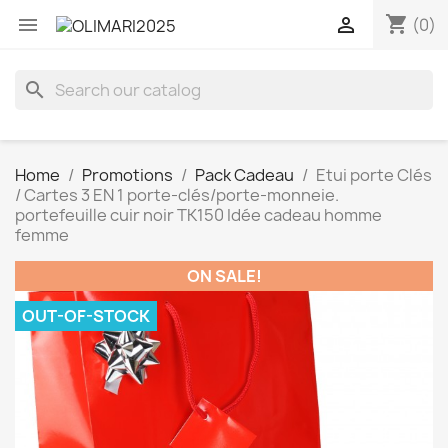
shopping_cart


(0)
search
Home
Promotions
Pack Cadeau
Etui porte Clés
/ Cartes 3 EN 1 porte-clés/porte-monneie.
portefeuille cuir noir TK150 Idée cadeau homme
femme
ON SALE!
OUT-OF-STOCK